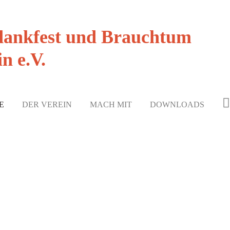
dankfest und Brauchtum
n e.V.
E
DER VEREIN
MACH MIT
DOWNLOADS