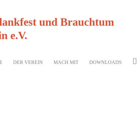
dankfest und Brauchtum
n e.V.
E
DER VEREIN
MACH MIT
DOWNLOADS