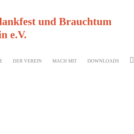
dankfest und Brauchtum
n e.V.
E
DER VEREIN
MACH MIT
DOWNLOADS